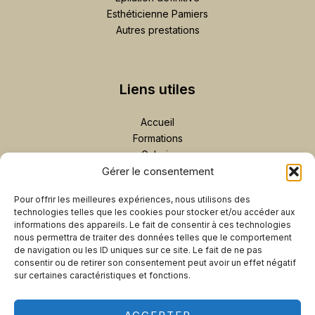
Esthéticienne Pamiers
Autres prestations
Liens utiles
Accueil
Formations
Galerie
Contact
Gérer le consentement
Plan de site
Pour offrir les meilleures expériences, nous utilisons des
Prendre rendez-vous
technologies telles que les cookies pour stocker et/ou accéder aux
informations des appareils. Le fait de consentir à ces technologies
nous permettra de traiter des données telles que le comportement
ENVOYER UN MESSAGE
de navigation ou les ID uniques sur ce site. Le fait de ne pas
consentir ou de retirer son consentement peut avoir un effet négatif
07 69 32 05 62
sur certaines caractéristiques et fonctions.