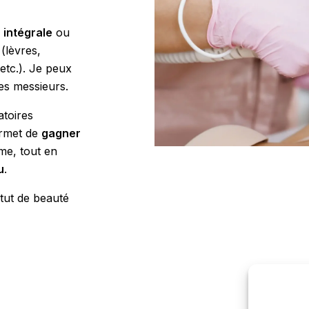
n intégrale
ou
(lèvres,
 etc.). Je peux
des messieurs.
atoires
ermet de
gagner
me, tout en
u
.
ut de beauté