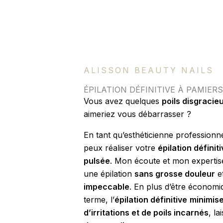
ALISSON BEAUTY NAILS
ÉPILATION DÉFINITIVE À PAMIERS
Vous avez quelques
poils disgracie
aimeriez vous débarrasser ?
En tant qu’esthéticienne professionne
peux réaliser votre
épilation définit
pulsée
. Mon écoute et mon expertis
une épilation
sans grosse douleur
e
impeccable
. En plus d’être économi
terme, l’
épilation définitive
minimise
d’irritations et de poils incarnés
, l