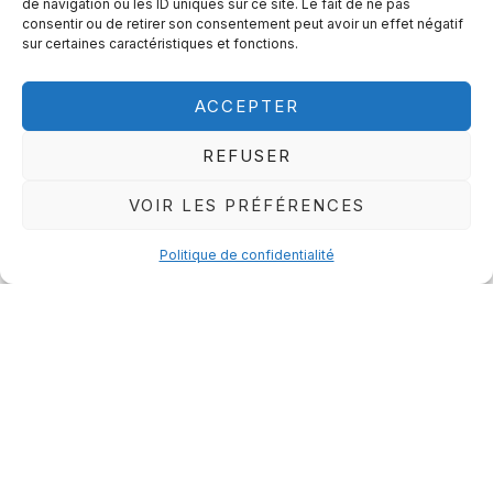
de navigation ou les ID uniques sur ce site. Le fait de ne pas
consentir ou de retirer son consentement peut avoir un effet négatif
sur certaines caractéristiques et fonctions.
ACCEPTER
MICROBLADING
Le microblading est une technique de maquillage semi-
REFUSER
permanent. Il permet de
redessiner le sourcil
, poil à poil,
pour un
aspect plus structuré
, tout en conservant un
VOIR LES PRÉFÉRENCES
rendu proche du naturel. Il s’adresse aux personnes qui
veulent un
aspect sophistiqué
et qui recherchent une
Politique de confidentialité
solution simple.