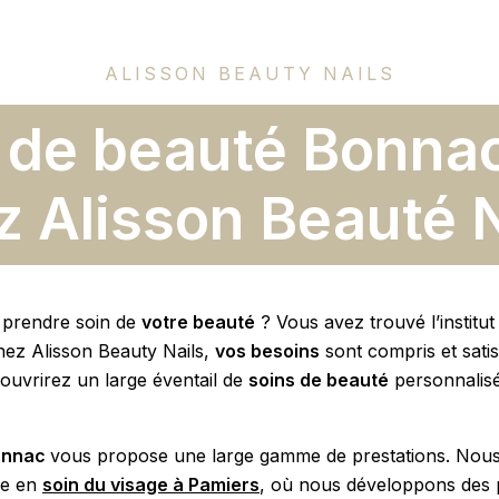
ALISSON BEAUTY NAILS
t de beauté Bonn
z Alisson Beauté N
 prendre soin de
votre beauté
? Vous avez trouvé l’institu
hez Alisson Beauty Nails,
vos besoins
sont compris et satis
ouvrirez un large éventail de
soins de beauté
personnalis
Bonnac
vous propose une large gamme de prestations. Nou
se en
soin du visage à Pamiers
, où nous développons des 