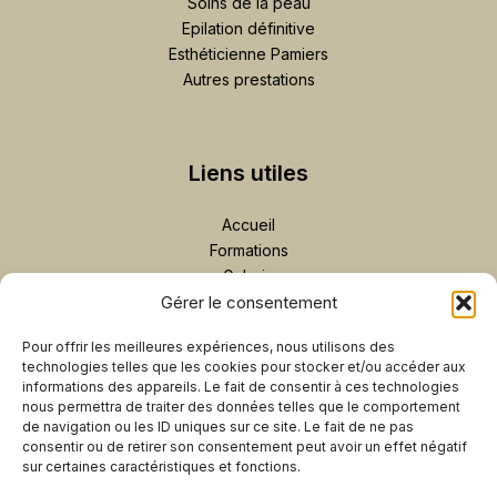
Soins de la peau
Epilation définitive
Esthéticienne Pamiers
Autres prestations
Liens utiles
Accueil
Formations
Galerie
Gérer le consentement
Contact
Plan de site
Pour offrir les meilleures expériences, nous utilisons des
Prendre rendez-vous
technologies telles que les cookies pour stocker et/ou accéder aux
informations des appareils. Le fait de consentir à ces technologies
nous permettra de traiter des données telles que le comportement
ENVOYER UN MESSAGE
de navigation ou les ID uniques sur ce site. Le fait de ne pas
consentir ou de retirer son consentement peut avoir un effet négatif
07 69 32 05 62
sur certaines caractéristiques et fonctions.