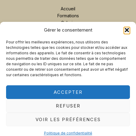
Accueil
Formations
Galerie
Contact
Gérer le consentement
Plan de site
Pour offrir les meilleures expériences, nous utilisons des
Prendre rendez-vous
technologies telles que les cookies pour stocker et/ou accéder aux
informations des appareils. Le fait de consentir à ces technologies
nous permettra de traiter des données telles que le comportement
ENVOYER UN MESSAGE
de navigation ou les ID uniques sur ce site. Le fait de ne pas
consentir ou de retirer son consentement peut avoir un effet négatif
07 69 32 05 62
sur certaines caractéristiques et fonctions.
ACCEPTER
Copyright © 2026 Alisson Beauty Nails.
SeoOTop.fr
REFUSER
Politique de confidentialité
VOIR LES PRÉFÉRENCES
Mentions légales
Politique de confidentialité