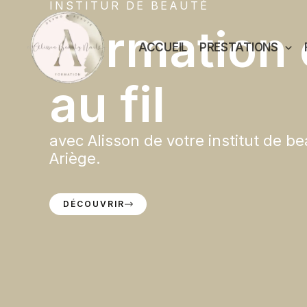
INSTITUR DE BEAUTÉ
Aller
au
Formation 
contenu
ACCUEIL
PRESTATIONS
au fil
avec Alisson de votre institut de b
Ariège.
DÉCOUVRIR