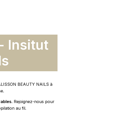
- Insitut
ls
ALISSON BEAUTY NAILS à
se.
rables
. Rejoignez-nous pour
lation au fil.