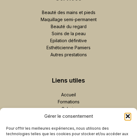
Beauté des mains et pieds
Maquillage semi-permanent
Beauté du regard
Soins de la peau
Epilation définitive
Esthéticienne Pamiers
Autres prestations
Liens utiles
Accueil
Formations
Galerie
Gérer le consentement
Contact
Plan de site
Pour offrir les meilleures expériences, nous utilisons des
Prendre rendez-vous
technologies telles que les cookies pour stocker et/ou accéder aux